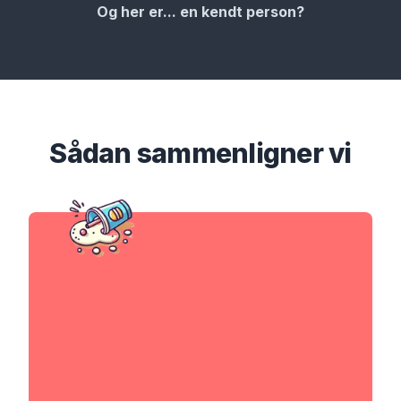
Og her er... en kendt person?
Sådan
sammenligner
vi
Andre tjenester til celebrity-
lookalikes
Lille database med kendte
Svag matchningsalgoritme
Fyldt med reklamer
Tjener penge på dine data