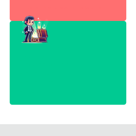
Sælger dine billeder til tredjeparter
Celebrity.Compare
Omfattende database med kendte
Markedsledende AI-
matchningsalgoritme
Ingen reklamer
Ingen sporing
Vi sælger ikke dine billeder