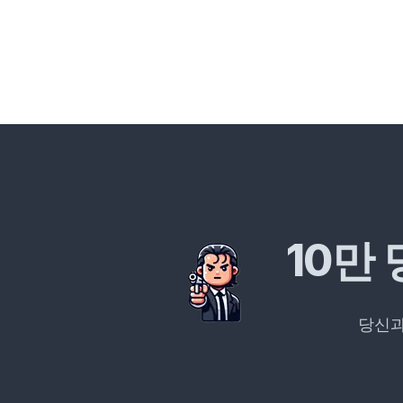
10만
당신과