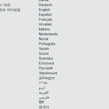
스 약관
Deutsch
정보 처리방침
English
Español
Français
Hrvatski
Italiano
Nederlands
Norsk
Português
Srpski
Suomi
Svenska
Ελληνικά
Русский
Українська
ქართული
עברית
اردو
العربية
فارسی
हिंदी
한국어