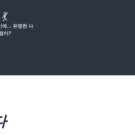
💃
에... 유명한 사
람이?
다