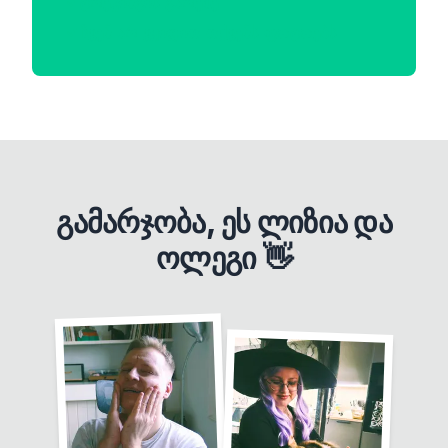
ტრეკინგის გარეშე
ჩვენ არ ვყიდით თქვენს ფოტოებს
გამარჯობა, ეს ლიზია და
ოლეგი 👋