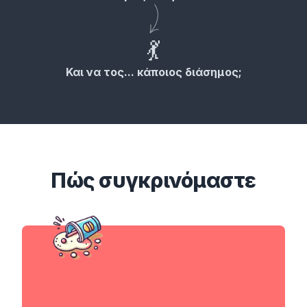
💃
Και να τος... κάποιος διάσημος;
Πώς
συγκρινόμαστε
Άλλες Υπηρεσίες Εύρεσης
Διάσημων Σωσιών
Μικρή βάση δεδομένων διασήμων