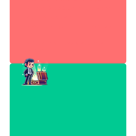
Χλιαρός αλγόριθμος αντιστοίχισης
Γεμάτο διαφημίσεις
Κερδίζουν χρήματα από τα δεδομένα
σας
Πωλούν τις φωτογραφίες σας σε
τρίτους
Celebrity.Compare
Εκτεταμένη βάση δεδομένων
διασήμων
Κορυφαίος αλγόριθμος αντιστοίχισης
AI
Χωρίς διαφημίσεις
Χωρίς παρακολούθηση